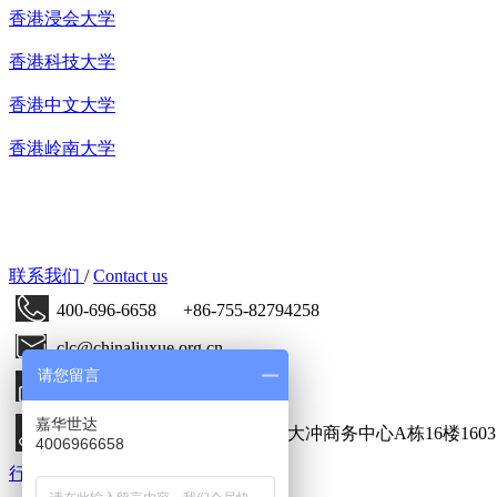
香港浸会大学
香港科技大学
香港中文大学
香港岭南大学
CHINA LIUXUECITY CO.,IIMITE
嘉华国际教育网
联系我们
/
Contact us
400-696-6658 +86-755-82794258
clc@chinaliuxue.org.cn
请您留言
公司传真：+86-755-82793483
嘉华世达
深圳市南山区深南大道9680号大冲商务中心A栋16楼1603
4006966658
行业动态
/
Industry News