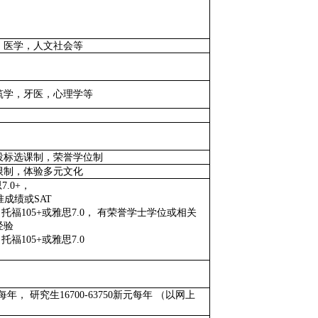
，医学，人文社会等
筑学，牙医，心理学等
投标选课制，荣誉学位制
限制，体验多元文化
思
7
.0
+
，
准成绩或
SAT
，托福
105+
或雅思
7
.0
，
有荣誉学士学位或相关
经验
，托福
105+
或雅思
7
.0
每年， 研究生
16700-63750
新元每年
（以网上