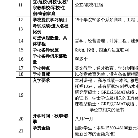
立
/
混校
/
男校
/
女校
/
公立
/
混校
/
住宿
11
宗教学校
/
军校
/
住
宿
/
寄宿家庭
12
学校提供学习项目
15
个学院
50
多个系如商科，工程
考试成绩
/
进入名校
13
比例
可选课程数量、具
14
哲学，经营管理，计算工程，建
体课程
15
学校
各种设施
6
大图书馆，四通八达互联网
学校
各种俱乐部数
16
60
多个
量
17
学校
特点
英文教学，通才教育，学分制和
18
学校
目标
以创意教育为荣，没有条条框框
入学要求
本科课程：
高考成绩一本线
,
雅
托福
105+
，
或有新家坡剑桥
A
水
研究型硕士：
GRE
或
GMAT
成绩
19
的证书，学士学位及相关的工作
课程型硕士：
GRE
或
GMAT
成绩
学位或相关的证书
开学时间：秋季
/
春
20
八月
/
一月
季
学费金额
国际学生：本科
15300-46100
新元
21
最新公布的金额为准）