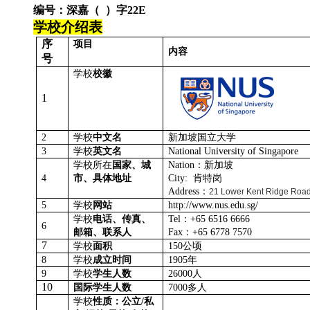
编号：深嘉（
）字
2
2E
学校介绍表
序
项目
内容
号
学校
校徽
1
2
学校
中文名
新加坡国立大学
3
学校
英文名
National University of Singapore
学校所在
国家、城
Nation
：新加坡
4
市、具体地址
C
ity:
肯特岗
Address
：
21 Lower Kent Ridge Roa
5
学校
网站
http://www.nus.edu.sg/
学校
电话、传真、
Tel
：
+65 6516 6666
6
邮箱、联系人
Fax
：
+65 6778 7570
7
学校
面积
150
公顷
8
学校
成立时间
1905
年
9
学校
学生人数
26000
人
10
国际学生人数
7000
多人
学校
性质：公立
/
私