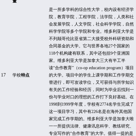
量
是一所多学科的综合性大学，校内设有经济学
院，教育学院，工程学院，法学院，人类和社
会发展学院，人文学院，社会科学学院，自然
科学学院等多个学院和专业。维多利亚大学是
不列颠哥伦比亚省第二大接受校外科研资助和
合同基金的大学。
它
与世界各地
27
个国家的
118
个机构建有联系，其中还包括
9
个亚洲国
家。维多利亚大学是加拿大三大有半工半
读
“
合作教育
”
（
co-op education program
）项目
17
学校
特点
的大学。项目中的学生上课学期和工作学期交
替进行，即可攻读学位，又可获得与所学知识
有关的工作经验和经历，同时为毕业后找到一
份与学业对口的理想的工作打下良好基础。在
1998
到
1999
学年度，学校有
2774
名学生完成了
这一项目学习，其中有
226
名是在海外其他国
家完成工作学期的。维多利亚大学是加拿大唯
一一所提供法律、健康讯息科学、教练研究、
专业写作的
“
合作教育
”
的大学。值得一提的是