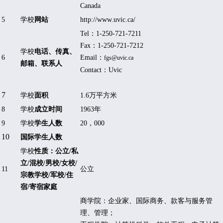
Canada
5
学校
网站
http://www.uvic.ca/
Tel
：
1-250-721-7211
Fax
：
1-250-721-7212
学校
电话、传真、
6
Email
：
fgs@uvic.ca
邮箱、联系人
Contact
：
Uvic
7
学校
面积
1.6
万平方米
8
学校
成立时间
1963
年
9
学校
学生人数
20
，
000
10
国际学生人数
学校
性质：公立
/
私
立
/
混校
/
男校
/
女校
/
11
公立
宗教学校
/
军校
/
住
宿
/
寄宿家庭
商学院：企业家、国际商务、款客与服务管
理、管理；