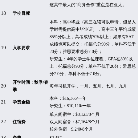
这其中最大的
“
商务合作
”
重点是在亚太。
18
学校
目标
本科：
高中毕业（高三在读可以申请，但是入
学时需提供高中毕业证），高中三年平均成绩
85%分以上，高考成绩70%以上；
如果有SAT
成绩也可以提交；托福总分90分，单科不低于
19
入学要求
20分；雅思要求总分7.0分；
研究生：4年的学士学位课程，GPA在80%以
上；托福总分90分，单科不低于20分；雅思总
分7.0分，单科不低于7.0分。
开学时间：秋季
/
春
20
每年司机开学，一月、五月、七月、九月
季
本科：
$16,366/
一年
21
学费金额
研究生：
$10,110/
一年
单人间宿舍：
$8,123/8
个月
22
住宿费
双人间宿舍：
$7,164/8
个月
校外住宿：
9,240/8
个月
23
杂费
$2,457