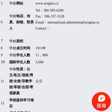
5
学校
网站
www.uregina.ca
Tel
：
360-585-6260
学校
电话、传
Fax
：
306-337-3128
6
真、邮箱、联系
Email
：
international.admissions@uregina.ca
人
Contact
：
7
学校
面积
8
学校
成立时间
1911
年
9
学校
学生人数
11
，
800
10
国际学生人数
3,600
学校
性质：公
立
/
私立
/
混校
/
男
11
校
/
女校
/
宗教学
公立
校
/
军校
/
住宿
/
寄
宿家庭
学校提供学习项
12
目