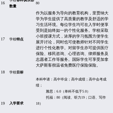
学校
各种俱乐部
16
80
数量
作为以服务为导向的教育机构，里贾纳大
学为学生提供了高质量的教学及舒适的学
习生活环境。每位学生均可在入学时便享
受到是始终如一的个性化服务。学校采取
小班授课方式，浓厚的学习氛围方便学生
17
学校
特点
展开讨论，同时也可使教师针对不同学生
进行个性化教学。对留学生亦可提供医疗
保险、移民咨询、心理咨询、律师服务及
志愿者工作等服务。国际学生可享受加拿
大萨斯客彻温省免费医疗保险
保险。
18
学校
目标
本科申请：高中毕业；高中成绩；高中会考成
绩；
雅思：
6.0
（单科不低于
5.0
）
托福：
80
（阅读、听力
19
；口语、写作
19
入学要求
18
）