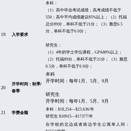
本科
：
（
1
）高中毕业考试成绩；高考成绩不低于
550
；高中平均成绩建议
85%
以上；（
2
）托福
总分
89
分，单科不低于
21
分；（
3
）雅思
6.5
分，单科不低于
6.0
分；
19
入学要求
研究生：
（
1
）
4
年的学士学位课程，
GPA80%
以上；
（
2
）托福
89
分，单科不低于
21
分；（
3
）雅思
6.5
分，单科不低于
6.0
分；
本科
开学时间：每年1月、5月、9月
开学时间：秋季
/
20
春季
研究生
开学时间：每年1月、5月、9月
本科：
$18,254
—
$23,636/
年
21
学费金额
研究生
:$10915
—
$17377/
年
在学校的北边或者南边学生公寓单人间：