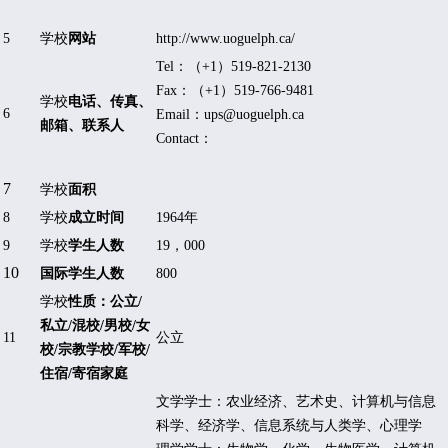
5
学校
网站
http://www.uoguelph.ca/
Tel
：（
+1
）
519-821-2130
Fax
：（
+1
）
519-766-9481
学校
电话、传真、
6
Email
：
ups@uoguelph.ca
邮箱、联系人
Contact
：
7
学校
面积
8
学校
成立时间
1964
年
9
学校
学生人数
19
，
000
10
国际学生人数
800
学校
性质：公立
/
私立
/
混校
/
男校
/
女
11
公立
校
/
宗教学校
/
军校
/
住宿
/
寄宿家庭
文学学士：农业经济、艺术史、计算机与信息
科学、经济学、信息系统与人类学、心理学