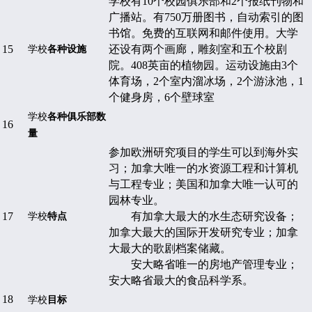
学校
有
10
个校园俱乐部和
2
个报纸刊物和
广播站。有
750
万册图书，自动索引的图
书馆。免费的互联网和邮件使用。大学
15
还设有两个画廊，雕刻室和五个校剧
学校
各种设施
院。
408
英亩的植物园。运动设施由
3
个
体育场，
2
个室内溜冰场，
2
个游泳池，
1
个健身房，
6
个壁球室
学校
各种俱乐部数
16
量
参加欧洲研究项目的学生可以到海外实
习；加拿大唯一的水资源工程和计算机
与工程专业；美国和加拿大唯一认可的
园林专业。
17
有加拿大最大的水生态研究设备；
学校
特点
加拿大最大的国际开发研究专业；加拿
大最大的歌剧档案储藏。
安大略省唯一的房地产管理专业；
安大略省最大的食品科学系。
18
学校
目标