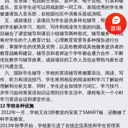
四、音乐课：包括爵士乐队、原声乐、电子吉他、打鼓和键
盘乐。音乐学生还可以同戏剧部一同工作。表现优秀的学生将
被邀请加入音乐部，在校园社区中演奏乐器或演唱。
五、成就项目：该项目为学生提供多样化辅导，帮助有需求
的学生解决学习、组织、写作和阅读等方面的问题。此帮助项
目融合了课堂辅导和课后小组辅导两种形式。辅导服务一开始
将对学生的个人教育计划、心理教育背景等多种报告进行分
析，掌握学生的优势及劣势，以及给教师或其他服务提供者的
教育战略和建议。辅导员和老师这个学年都会通力合作，不断
优化教学与辅导效果。成就项目的工作人员也会帮助与家长进
行沟通交流。
六、国际学生辅导：学校的英语辅导将侧重语法、阅读、写
作、听力和演说技巧。学生将用相应的阅读材料学习了解如何
理解和分析文章。同时，学生还会加强学习词汇、学习技巧，
并学习如何将英语知识运用到日常生活中。课程每天一个小时
学习英语会话和课堂作业。
12 学校各种设施
2012年一月，学校又在3所教室内安装了SMART板，还翻修了
科学实验室。
2013年秋季开始，学校新引进了在线交流系统和学生管理系