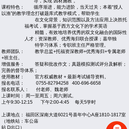
导，实现“因材施教”。
课程特色： 循序渐进，能力进阶，当天过关；本着“授人
以渔”的教学理念打破题库式教学模式，帮助学生
在文化背景，知识范围以及方法应用上决胜托
福考试，掌握基于西方文化下的学术英语
精
髓，有效地培养优秀的双文化融合的国际性
人才；资深教师、优秀海归联合授课；嘉华独
特学习体系；专职班主任严格管理。
教师团队： 教学总监+托福资深教师+优秀海归+专属老师
+班主任。
增值服务： 答疑和批改作文；真题模拟测试评分及解析；
完善的督导体系；
使用教材： 官方权威教材 + 最新考试辅导资料。
报名电话： 0755-82794258 400-696-6658
报名联系人： 付老师、魏老师
上课时间： 周一至周五；周六测试。
上午9:30-12:15 下午2:00-4:45 每天5学时
上课地点： 福田区深南大道6021号喜年中心A座1810-1817室
（地铁站：车公庙
站 D出口）