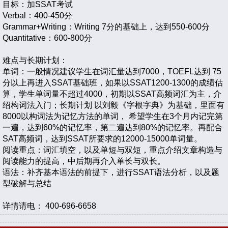
目标：加SSAT考试
Verbal：400-450分
Grammar+Writing：Writing 7分的基础上，达到550-600分
Quantitative：600-800分
难点与长期计划：
单词：一般情况建议学生在词汇量达到7000，TOEFL达到 75
分以上再进入SSAT基础班，如果以SSAT1200-1300的成绩估
算，学生单词量不超过4000，初期以SSAT高频词汇为主，介
绍构词法入门；长期计划 以刘毅《字根字典》为基础，里面有
8000以构词法为记忆方法的单词， 希望学生在3个月内记完第
一遍，达到60%的记忆率，第二遍达到80%的记忆率。再配合
SAT高频词，达到SSAT所要求的12000-15000单词量。
阅读重点：词汇填空，以及单短与双短，重点介绍文章构造与
阅读能力的提高，中后期再介入单长与双长。
语法：补齐基本语法的前提下，进行SSAT语法分析，以及题
型破解与总结
详情请电： 400-696-6658