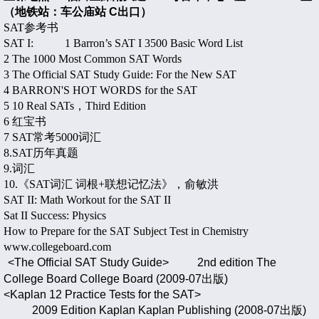
（地铁站：车公庙站 C出口）
SAT
参考书
SAT I: 1 Barron’s SAT I 3500 Basic Word List
2 The 1000 Most Common SAT Words
3 The Official SAT Study Guide: For the New SAT
4 BARRON'S HOT WORDS for the SAT
5 10 Real SATs
，
Third Edition
6
红宝书
7 SAT
常考
5000
词汇
8.SAT
历年真题
9.
词汇
10.
《
SAT
词汇
词根
+
联想记忆法》，俞敏洪
SAT II: Math Workout for the SAT II
Sat II Success: Physics
How to Prepare for the SAT Subject Test in Chemistry
www.collegeboard.com
<The Official SAT Study Guide>
2nd edition The
College Board College Board (2009-07
出版
)
<Kaplan 12 Practice Tests for the SAT>
2009 Edition Kaplan Kaplan Publishing (2008-07
出版
)