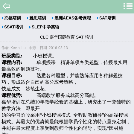
托福培训
雅思培训
澳洲AEAS备考课程
SAT培训
SSAT培训
SLEP中学英语
CLC 嘉华国际教育 SAT 培训
作者: Kevin Liu
来源:
日期: 2016-03-13
班级类型
:
小班授课。
课程内容
:
单项授课，精讲单项各类题型，传授最实用
最高效的解题技巧。
课程目标
:
熟悉各种题型，并能熟练应用各种解题技
巧，形成适合自己的高分应考策略，
快速成文，妙笔生花。
课程优势
:
高端教学服务成就高分高能。
嘉华培训在总结
10
年教学经验的基础上，研究出了一套独特的
教学方法，即最开
始的学习阶段采用“小班授课模式
+
全程助教辅导
”
的高端授课
模式。其最大的优势就是能根据学员个性化的特点量身定制，
并能在最大程度上享受到教师个性化的辅导，实现
“
因材施