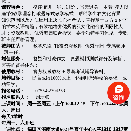
教
”
。
课程特色：
循序渐进，能力进阶，当天过关；本着
“
授人以
渔
”
的教学理念打破题库式教学模式，帮助学生在文化背景，
知识范围以及方法应用上决胜托福考试，掌握基于西方文化下
的学术英语精髓，有效地培养优秀的双文化融合的国际性人
才；资深教师、优秀海归联合授课；嘉华独特学习体系；专职
班主任严格管理。
教师团队：
教学总监
+
托福资深教师
+
优秀海归
+
专属老师
+
班主任。
增值服务：
答疑和批改作文；真题模拟测试评分及解析；
完善的督导体系；
使用教材：
官方权威教材
+
最新考试辅导资料。
培养目标：
提高成绩
100%
以上，达到理想学校的要求，成
功留学。
报名电话：
0755-82794258
报名联系人：
刘老师
上课时间：
周一至周五：上午9:30-12:15
下午2:00-4:45
或周
六、周日
每天5
学时
每周一、六开班
上课地点： 福田区深南大道6021
号喜年中心A
座1810-1817
室