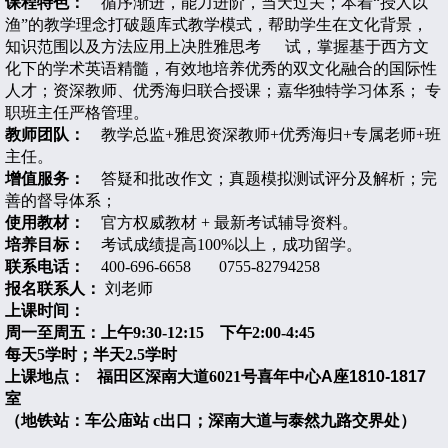
课程特色：
循序渐进，能力进阶，当天过关；本着
“
授人以
渔
”
的教学理念打破题库
式教学模式，帮助学生在文化背景，
知识范围以及方法应用上决胜雅思考
试，掌握基于西方文
化下的学术英语精髓，有效地培养优秀的双文化融合的国际性
人才；资深教师、优秀海归联合授课；嘉华独特学习体系；
专
职班主任严格管理。
教师团队：
教学总监
+
雅思资深教师
+
优秀海归
+
专属老师
+
班
主任。
增值服务：
答疑和批改作文；真题模拟测试评分及解析；完
善的督导体系；
使用教材：
官方权威教材
+
最新考试辅导资料。
培养目标：
考试成绩提高
100%
以上，成功留学。
联系电话：
400-696-6658 0755-82794258
报名联系人：
刘老师
上课时间：
周一至周五：上午9:30-12:15 下午2:00-4:45
每天5学时；半天2.5
学时
上课地点： 福田区深南大道6021
号喜年中心A
座1810-1817
室
（地铁站：车公庙站 c
出口；深南大道与泰然九路交界处）