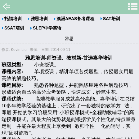
托福培训
雅思培训
澳洲AEAS备考课程
SAT培训
SSAT培训
SLEP中学英语
雅思
作者: Kevin Liu
来源:
日期: 2014-09-11
雅思培训
-
师资强、教材新
-
首选嘉华培训
班级类型
:
小班授课。
课程内容
:
单项授课，精讲单项各类题型，传授最实用最
高效的解题技巧。
课程目标
:
熟悉各种题型，并能熟练应用各种解题技巧，
形成适合自己的高分应考
策略，快速成文，妙笔生花。
课程优势
:
高端教学服务成就高分高能。
嘉华培训在总结
10
多年教学经验的基础上，研究出了一套独特的教学方
法，
即最
开始的学习阶段采用“小班授课模式
+
全程助教辅导
”
的高
端授课模式。其最大的优势就是能根据学员个性化的特点量身
定制，并能在最大程度上享受到
教师个性
化的辅导，实
现
“
因材施教
”
。