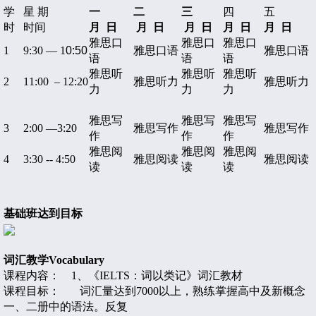
学
星
期
一
二
三
四
五
时
时间
月
日
月
日
月
日
月
日
月
日
雅思口
雅思口
雅思口
1
9:30
—
1
0:50
雅思口语
雅思口语
语
语
语
雅思听
雅思听
雅思听
2
11:00 – 12:20
雅思听力
雅思听力
力
力
力
雅思写
雅思写
雅思写
3
2:00
—
3:20
雅思写作
雅思写作
作
作
作
雅思阅
雅思阅
雅思阅
4
3:30 -- 4:50
雅思阅读
雅思阅读
读
读
读
基础班达到目标
词汇教学
Vocabulary
课程内容： 1
、《
IELTS
：词以类记》
词汇教材
课程目标： 词汇量达到7000
以上，熟练掌握高中及新概念
一、二册中的语法。反复