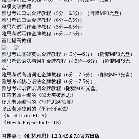
单项突破教程
雅思考试口语金牌教程（
5
分—
6.5
分）（附赠
MP3
光盘）
雅思考试口语金牌教程（
6
分—
7.5
分）
雅思考试写作金牌教程（
5
分—
6.5
分）
雅思考试写作金牌教程（
6
分—
7.5
分）
基础提高教程
雅思考试基础英语金牌教程（4.5
分—6分）（附赠MP3
光盘）
雅思考试语法与词汇金牌教程（4.5
分—6分）（附赠MP3光
盘）
雅思考试高频词汇金牌教程（6
分—7.5分）（附赠MP3光盘）
雅思考试核心语法金牌教程（6
分—7.5分）
雅思考试语音语调金牌教程（附赠MP3
光盘）
江涛老师主编的《
80
天突破雅思》
杨凡老师编写的《写作思路拓展》
张岳老师独创的《平行阅读法》
《
Insight in to IELTS
》
《
How to Prepare for IELTS
》
习题类：《剑桥雅思》
1.2.3,4,5,6.7.8
官方出版