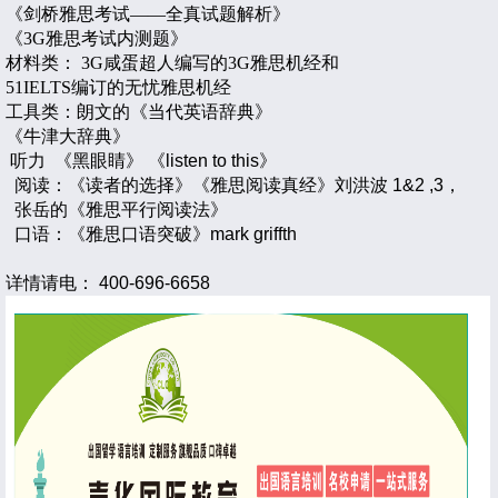
《剑桥雅思考试
——
全真试题解析》
《
3G
雅思考试内测题》
材料类：
3G
咸蛋超人编写的
3G
雅思机经和
51IELTS
编订的无忧雅思机经
工具类：朗文的《当代英语辞典》
《牛津大辞典》
听力
《黑眼睛》
《
listen to this
》
阅读：《读者的选择》《雅思阅读真经》刘洪波
1&2 ,3
，
张岳的《雅思平行阅读法》
口语：《雅思口语突破》
mark griffth
详情请电： 400-696-6658