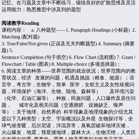
记忆、在习题及文章中不断练习，锻练良好的扩散思维及灵活
运用能力；熟悉雅思中涉及到的题型
阅读教学
Reading
课程内容：
a.
八种题型——
1. Paragraph Headings (
小标题
) 2.
Matching (
配对题
)
3. True/False/Not given (
正误及无关判断题型
) 4. Summary (
摘要
题
) 5.
Sentence Completion (
句子填空
) 6. Flow Chart (
流程图
) 7. Gram /
Flowchart / Table (
图表
) 8. Multiple-choice (
多项选择题
)
；
b.
阅读文章的种类——世界范围的就业状况；世界范围内的教
育状况，经济
发展的问题，机遇及挑战（粮食、能源）；语
言学，考古学，生物学，简单
医学，女权主义及女性歧视问
题，环境保护（海洋、生物、陆地、森林等）
及环境污染
（化学、石油汇漏等），种族，民族问题，人口爆炸及居住问
题，
城市化及相关问题（交通拥挤、设施缺乏、噪声
等）；关于地球、自然界的
科学现象及地理现象的介绍尤其
是以下几种类型：太空、宇宙概况以及外星
生物探讨等，全
球气候变暖，厄尔尼诺，洋流异常，臭氧层破坏地球灾难，
火山爆发，地震，彗星撞地球，森林大火，生物灭绝，人类历