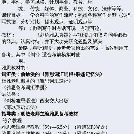
地、事件、学习风格、计划事业、教育、环
境、 传统、媒体、商业、科技、文化、法律等等。
课程目标： 学会科学的写作流程；熟悉各种写作类型（如描
写数据、分析对比、提出观点、证明观点等
等）；做到写作时有话可说、有理可论。
教材：
《剑桥雅思真题》
4-7
还是所有备考同学必做
的经典。认真对待，并下大功夫研究题型及解决
策略，精听精读，参考考官给出的范文，高效利用其
备考。其中《剑
7
》适合考前模拟时使
用。
雅思教材书：
词汇类
：
俞敏洪的《雅思词汇词根
+
联想记忆法》
杨凡老师编著的《雅思词汇速记》
《雅思备考词汇手册》
语法类：
《剑桥雅思语法》西安交大出版
《薄冰英语语法》
指导类：胡敏老师主编雅思备考教材
综合教程
雅思考试金牌教程（
5
分—
6.5
分）（附赠
MP3
光盘）
雅思考试金牌教程（
6
分—
7.5
分）（附赠
MP3
光盘）