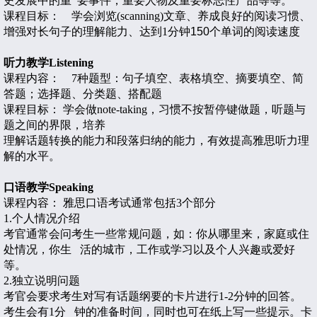
史发展中的重
要事件，重要人物及重要标志性产品等等。
课程目标： 学会浏览(scanning)文章、养成良好的阅读习惯、
增强对长句子的理解能力、达到1
分钟150
个单词的阅读速度
听力教学
Listening
课程内容： 7种题型：句子填空、表格填空、摘要填空、简
答题；选择题、分类题、搭配题
课程目标： 学会做
note-taking
，习惯不按暂停键做题，听题与
题之间的界限，培养
理解话题转换的能力和段落归纳的能力，有效提高雅思听力理
解的水平。
口语教学
Speaking
课程内容：
雅思口语考试通常包括
3
个部分
1.
个人情况介绍
考官通常会问考生一些常规问题，如：你从哪里来，家庭或住
处情况，你生
活的城市，工作或学习以及个人兴趣或爱好
等。
2.
独立说明问题
考官会要求考生对写有话题纲要的卡片进行
1-2
分钟的回答。
考生会有
1
分
钟的准备时间，同时也可在纸上写一些提示。卡